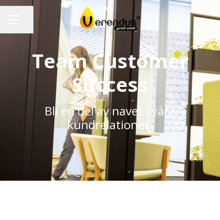
Dela sidan
KARRIÄRMENY
Team Customer
Success
Bli en del av navet i våra
kundrelationer.