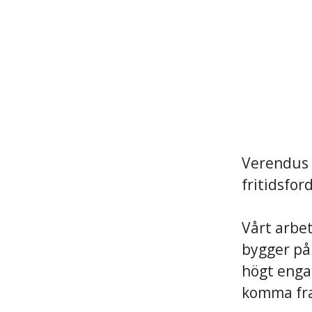
Verendus 
fritidsfo
Vårt arbe
bygger på 
högt engag
komma fr