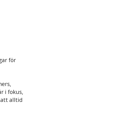
ar för
ners,
r i fokus,
tt alltid