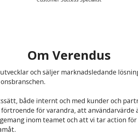
Om Verendus
utvecklar och säljer marknadsledande lösning
rdonsbranschen.
tssätt, både internt och med kunder och part
förtroende för varandra, att användarvärde ä
emang inom teamet och att vi tar action för a
amåt.